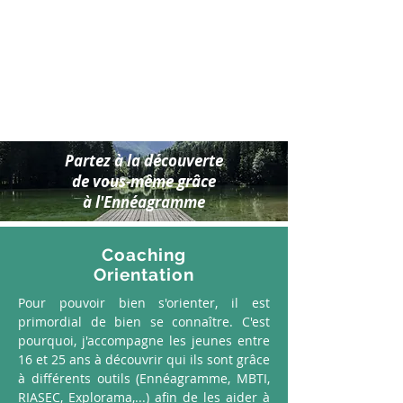
Olivia Ullens
Coach en
Développement
Personnel
& Professionnel
spécialisée en Ennéagramme
et MBTI
Partez à la découverte
de vous-même grâce
à l'Ennéagramme
Coaching
Orientation
Pour pouvoir bien s'orienter, il est
primordial de bien se connaître. C'est
pourquoi, j'accompagne les jeunes entre
16 et 25 ans à découvrir qui ils sont grâce
à différents outils (Ennéagramme, MBTI,
RIASEC, Explorama,...) afin de les aider à